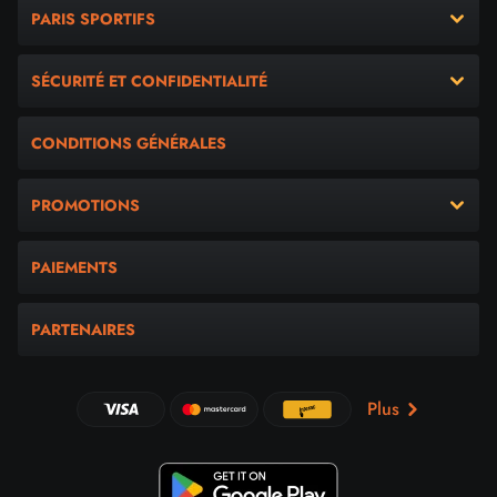
PARIS SPORTIFS
SÉCURITÉ ET CONFIDENTIALITÉ
CONDITIONS GÉNÉRALES
PROMOTIONS
PAIEMENTS
PARTENAIRES
Plus