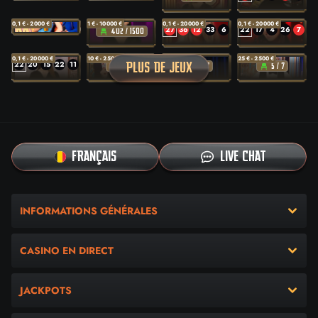
10
18
31
2
32
B
T
B
B
P
P
P
B
B
B
9
3
22
8
24
30
28
14
12
7
18
1
12
12
32
0,1 €
 - 2 000 € 
1 €
 - 10 000 € 
0,1 €
 - 20 000 € 
0,1 €
 - 20 000 € 
P
27
36
12
33
6
22
17
4
26
7
402 / 1500
P
B
B
P
P
28
14
22
17
36
19
7
24
12
28
16
34
4
15
24
3
21
34
5
31
16
8
34
7
9
0,1 €
 - 20 000 € 
10 €
 - 2 500 € 
25 €
 - 2 500 € 
25 €
 - 2 500 € 
P
22
20
15
22
11
PLUS DE JEUX
7 / 7
2 / 7
5 / 7
9
0
21
23
17
27
2
25
21
23
28
21
11
12
13
21
33
20
15
4
16
1
32
32
25
16
36
11
7
13
20
20
33
21
26
22
32
19
32
0
FRANÇAIS
LIVE CHAT
INFORMATIONS GÉNÉRALES
CASINO EN DIRECT
JACKPOTS