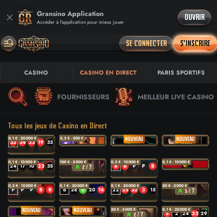
Gransino Application
OUVRIR
Accéder à l'application pour mieux jouer
SE CONNECTER
S'INSCRIRE
CASINO
CASINO EN DIRECT
PARIS SPORTIFS
FOURNISSEURS
MEILLEUR LIVE CASINO
Tous les jeux de Casino en Direct
0,1 €
 - 20 000 € 
0,2 €
 - 500 € 
NOUVEAU
NOUVEAU
32
34
23
19
33
16
34
14
31
6
0,1 €
 - 10 000 € 
100 €
 - 5 000 € 
0,2 €
 - 10 000 € 
0,1 €
 - 10 000 € 
24
17
10
23
35
B
B
P
P
B
2 / 7
32
3
32
2
18
2
14
32
26
8
B
P
P
B
P
0,2 €
 - 10 000 € 
0,1 €
 - 20 000 € 
0,1 €
 - 20 000 € 
50 €
 - 5 000 € 
P
P
P
B
B
6
28
0
20
16
22
25
32
3
15
5 / 7
12
15
25
27
36
33
19
27
12
30
B
B
P
P
P
P
B
P
B
P
17
34
35
24
26
15
33
3
32
25
50 €
 - 5 000 € 
0,1 €
 - 20 000 € 
NOUVEAU
NOUVEAU
5
2
24
23
29
2 / 7