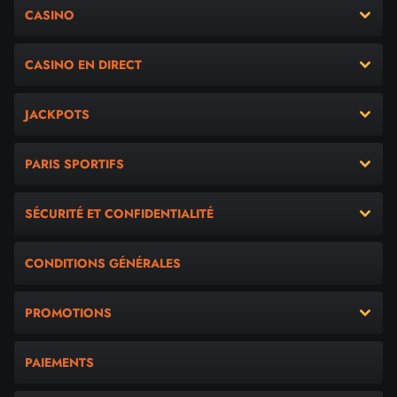
CASINO
CASINO EN DIRECT
JACKPOTS
PARIS SPORTIFS
SÉCURITÉ ET CONFIDENTIALITÉ
CONDITIONS GÉNÉRALES
PROMOTIONS
PAIEMENTS