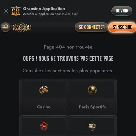
Gransino Application
OUVRIR
Accéder à l'application pour mieux jouer
SE CONNECTER
S'INSCRIRE
Page 404 non trouvée
OUPS ! NOUS NE TROUVONS PAS CETTE PAGE
Consultez les sections les plus populaires.
Casino
Paris Sportifs