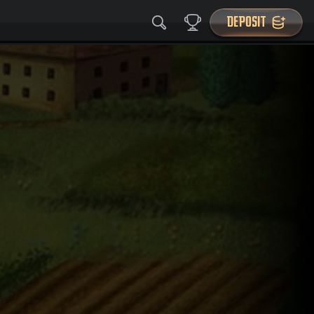
DEPOSIT