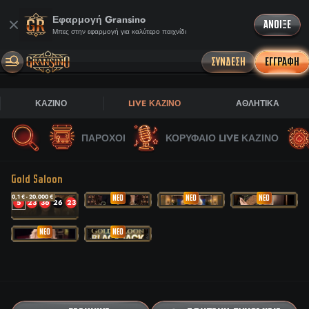
Εφαρμογή Gransino
ΆΝΟΙΞΕ
Μπες στην εφαρμογή για καλύτερο παιχνίδι
ΣΎΝΔΕΣΗ
ΕΓΓΡΑΦΉ
ΚΑΖΊΝΟ
LIVE ΚΑΖΊΝΟ
ΑΘΛΗΤΙΚΆ
ΠΆΡΟΧΟΙ
ΚΟΡΥΦΑΊΟ LIVE ΚΑΖΊΝΟ
Gold Saloon
0,1 €
 - 20.000 € 
NΈΟ
NΈΟ
NΈΟ
5
23
36
26
23
4
32
7
35
14
NΈΟ
NΈΟ
22
10
10
36
23
6
26
0
31
18