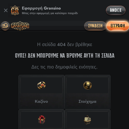
Εφαρμογή Gransino
ΆΝΟΙΞΕ
Μπες στην εφαρμογή για καλύτερο παιχνίδι
ΣΎΝΔΕΣΗ
ΕΓΓΡΑΦΉ
Η σελίδα 404 δεν βρέθηκε
ΟΥΠΣ! ΔΕΝ ΜΠΟΡΟΎΜΕ ΝΑ ΒΡΟΎΜΕ ΑΥΤΉ ΤΗ ΣΕΛΊΔΑ
Δες τις πιο δημοφιλείς ενότητες.
Καζίνο
Στοίχημα