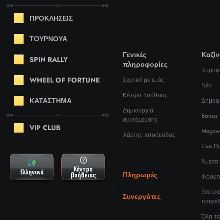
ΠΡΟΚΛΉΣΕΙΣ
ΤΟΥΡΝΟΥΆ
Γενικές
Καζί
SPIN RALLY
πληροφορίες
Κορυφ
WHEEL OF FORTUNE
Σχετικά με εμάς
Νέα
Κέντρο βοήθειας
ΚΑΤΆΣΤΗΜΑ
Δημοφ
Δημιουργία
Bonus 
συντόμευσης
VIP CLUB
Megaw
Χάρτης Ιστοσελίδας
Live Πα
Άμεσα 
Κέντρο
Ελληνικά
Πληρωμές
βοήθειας
Φρουτ
Επιτρα
Συνεργάτες
παιχνί
Όλα τα