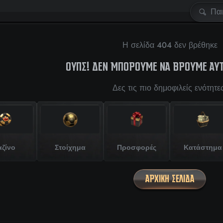
Παι
Η σελίδα 404 δεν βρέθηκε
ΟΥΠΣ! ΔΕΝ ΜΠΟΡΟΎΜΕ ΝΑ ΒΡΟΎΜΕ ΑΥΤ
Δες τις πιο δημοφιλείς ενότητε
αζίνο
Στοίχημα
Προσφορές
Κατάστημα
ΑΡΧΙΚΉ ΣΕΛΊΔΑ