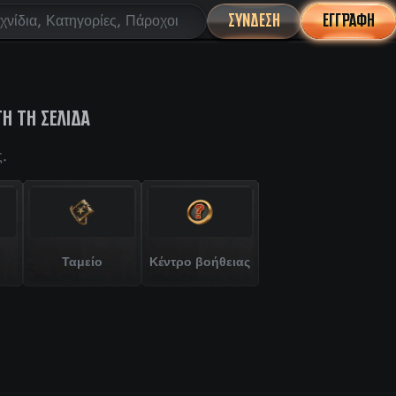
χνίδια, Κατηγορίες, Πάροχοι
ΣΎΝΔΕΣΗ
ΕΓΓΡΑΦΉ
Ή ΤΗ ΣΕΛΊΔΑ
ς.
Ταμείο
Κέντρο βοήθειας