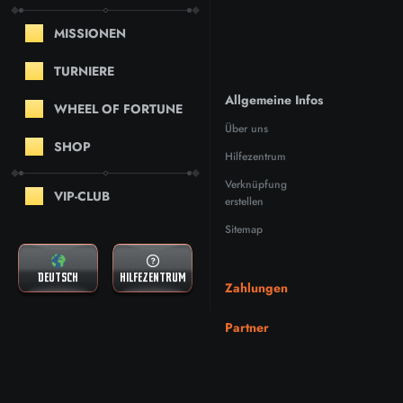
MISSIONEN
TURNIERE
Allgemeine Infos
WHEEL OF FORTUNE
Über uns
SHOP
Hilfezentrum
Verknüpfung
VIP-CLUB
erstellen
Sitemap
DEUTSCH
HILFEZENTRUM
Zahlungen
Partner